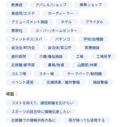
飲食店
アパレル/ショップ
携帯ショップ
美容院/エステ
カーディーラー
アミューズメント施設
ホテル
ブライダル
葬祭社
スーパー/ホームセンター
フィットネス/スパ
パチンコ
学校/幼稚園
自治会/町内会
自治体/官公庁
医療施設
歯科医院
介護/福祉施設
工場
工場見学
近距離/都市部
農場/牧場
山間部/林業
ゴルフ場
スキー場
テーマパーク/動物園
イベント運営
交通誘導／屋外警備
施設警備
場面
コストを抑えて、通信距離を広げたい
スポーツの試合中に情報伝達したい
近距離での情報共有の為に
雨が降っても使用する