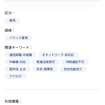
区分
販売
価格
バランス重視
関連キーワード
通信距離-中距離
IPネットワーク-非対応
中継機-対応
乾電池使用可
同時通話不可
堅牢性-丈夫
形状-携帯型
防水性能有り
アナログ
利用業種