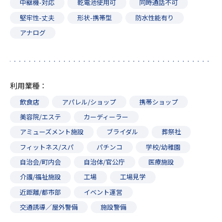
中継機-対応
乾電池使用可
同時通話不可
堅牢性-丈夫
形状-携帯型
防水性能有り
アナログ
利用業種
飲食店
アパレル/ショップ
携帯ショップ
美容院/エステ
カーディーラー
アミューズメント施設
ブライダル
葬祭社
フィットネス/スパ
パチンコ
学校/幼稚園
自治会/町内会
自治体/官公庁
医療施設
介護/福祉施設
工場
工場見学
近距離/都市部
イベント運営
交通誘導／屋外警備
施設警備