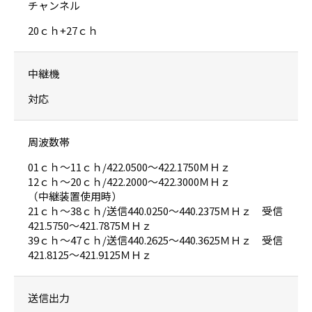
チャンネル
20ｃｈ+27ｃｈ
中継機
対応
周波数帯
01ｃｈ〜11ｃｈ/422.0500〜422.1750ＭＨｚ
12ｃｈ〜20ｃｈ/422.2000〜422.3000ＭＨｚ
（中継装置使用時）
21ｃｈ〜38ｃｈ/送信440.0250〜440.2375ＭＨｚ 受信
421.5750〜421.7875ＭＨｚ
39ｃｈ〜47ｃｈ/送信440.2625〜440.3625ＭＨｚ 受信
421.8125〜421.9125ＭＨｚ
送信出力