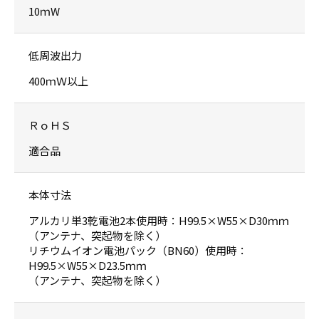
10ｍW
低周波出力
400ｍＷ以上
ＲｏＨＳ
適合品
本体寸法
アルカリ単3乾電池2本使用時：H99.5×W55×D30ｍｍ
（アンテナ、突起物を除く）
リチウムイオン電池パック（BN60）使用時：
H99.5×W55×D23.5ｍｍ
（アンテナ、突起物を除く）