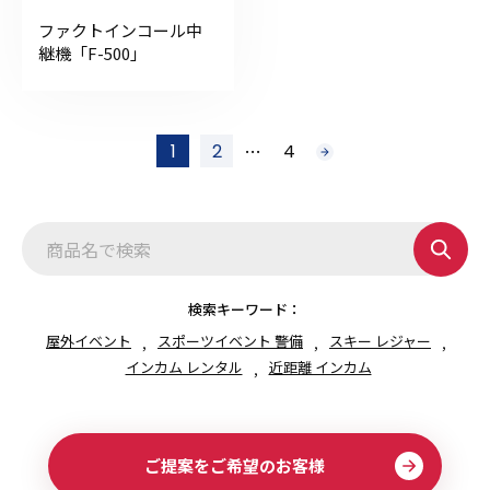
ファクトインコール中
継機「F-500」
投
…
1
2
4
次
稿
へ
の
ペ
ー
ジ
送
り
検索キーワード：
屋外イベント
スポーツイベント 警備
スキー レジャー
インカム レンタル
近距離 インカム
ご提案をご希望のお客様