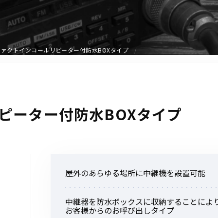
アクセサリー
イヤホンマイク
スピーカーマイク
ファクトインコールリピーター付防水BOXタイプ
イヤホン
バッテリー
充電器・アダプター
アンテナ
ピーター付防水BOXタイプ
ベルトクリップ
無線機ケース・カバー
中継機
ヘッドセット
屋外のあらゆる場所に中継機を設置可能
無線機収納・運搬ケース
その他アクセサリー
中継器を防水ボックスに収納することによ
お客様からのお呼び出しタイプ