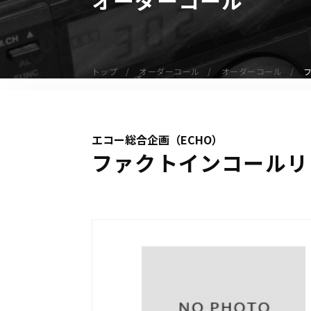
無線機
業務用無線機
デジタル無線機（登録局）
トップ
オーダーコール
オーダーコール
デジタル無線機（免許局）
特定小電力トランシーバー
IP無線機
エコー総合企画（ECHO）
受信機（レシーバー）
ファクトインコールリ
アマチュア無線機
ガイドラジオ（ガイドシステム）
デジタル小電力コミュニティ無線
ネットワークシステム対応商品
オーダーコール
オーダーコール