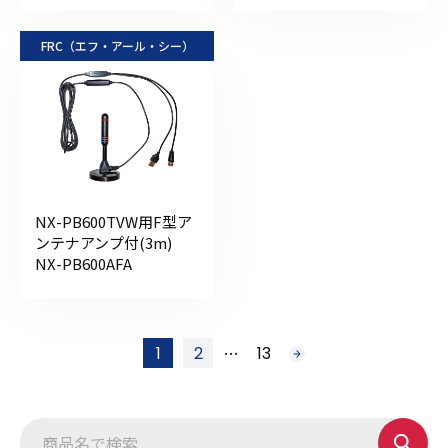
FRC（エフ・アール・シー）
NX-PB600TVW用F型ア
ンテナアンプ付(3m)
NX-PB600AFA
投
…
1
2
13
次
稿
へ
の
ペ
ー
ジ