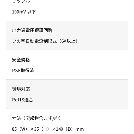
リップル
100mV 以下
出力過電圧保護回路
フの字自動電流制限式（6A以上）
安全規格
PSE取得済
環境対応
RoHS適合
寸法（突起物含まず/約）
85（W）×35（H）×140（D）mm