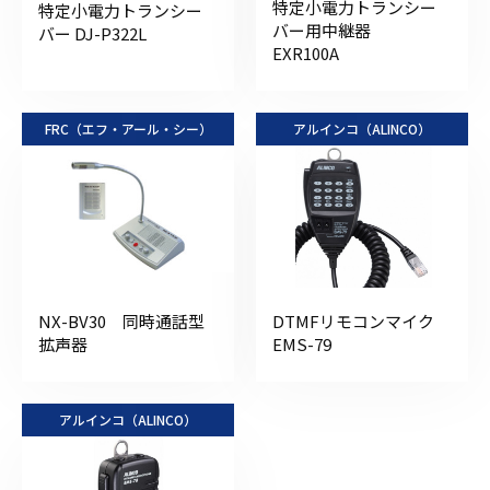
特定小電力トランシー
特定小電力トランシー
バー用中継器
バー DJ-P322L
EXR100A
FRC（エフ・アール・シー）
アルインコ（ALINCO）
NX-BV30 同時通話型
DTMFリモコンマイク
拡声器
EMS-79
アルインコ（ALINCO）