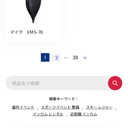
マイク EMS-78
投
…
1
2
29
次
稿
へ
の
ペ
ー
ジ
送
り
検索キーワード：
屋外イベント
スポーツイベント 警備
スキー レジャー
インカム レンタル
近距離 インカム