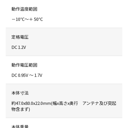
動作温度範囲
－10℃～＋ 50℃
定格電圧
DC 1.2V
動作電圧範囲
DC 0.95V ～ 1.7V
本体寸法
約47.0x80.0x22.0mm(幅x高さx奥行 アンテナ及び突起
物含まず)
本体重量