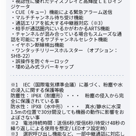
・視認性に優れたディスプレイと高輝度ＬＥＤイン
ジケータ
・CUE（キュー）機能による緊急アラーム送信
・マルチチャンネル待ち受け機能
・通話エリアを拡大する中継器対応（※3）
・相手が通話圏内にいるかがわかるARTS機能
・チャンネルが混み合っている場合もスムーズな通
話を可能にするサブチャンネルセレクト機能
・イヤホン断線検出機能
・ワンタッチリリースホルスター （オプション：
SHB-22）
・誤操作を防ぐキーロック
・埋め込み式ラバーキャップ
※1 IEC（国際電気標準会議）に基づく、粉塵や水
の浸入に関する保護等級
防塵性： IP6X（耐塵形）・・・ 粉塵の侵入から完
全に保護されている事
防水性： IPX8（水中形）・・・ 真水/静水に水深
1.5mの位置で30分間没しても機器の動作に影響をお
よぼさない事
※2 電池持続時間：送信6秒/受信6秒/待受け48秒の
繰り返しによる使用を想定/ LEDオフ設定時）
※3 選択呼び出し機能など、一部中継通話に対応し