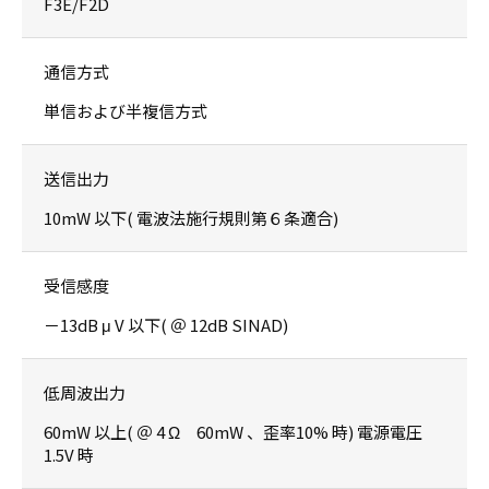
F3E/F2D
通信方式
単信および半複信方式
送信出力
10mW 以下( 電波法施行規則第６条適合)
受信感度
－13dB μ V 以下( ＠ 12dB SINAD)
低周波出力
60mW 以上( ＠ 4 Ω 60mW 、歪率10% 時) 電源電圧
1.5V 時