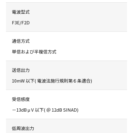
電波型式
F3E/F2D
通信方式
単信および半複信方式
送信出力
10mW 以下( 電波法施行規則第６条適合)
受信感度
－13dB μ V 以下( ＠ 12dB SINAD)
低周波出力