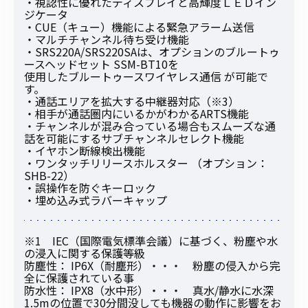
・視認性に優れたディスプレイと高輝度ＬＥＤイン
ジケータ
・CUE（キュー）機能による緊急アラーム送信
・マルチチャンネル待ち受け機能
・SRS220A/SRS220SAは、オプションのブルートゥ
ースヘッドセット SSM-BT10を
使用したブルートゥースワイヤレス通信 が可能で
す。
・通話エリアを拡大する中継器対応（※3）
・相手が通話圏内にいるかがわかるARTS機能
・チャンネルが混み合っている場合もスムーズな通
話を可能にするサブチャンネルセレクト機能
・イヤホン断線検出機能
・ワンタッチリリースホルスター （オプション：
SHB-22）
・誤操作を防ぐキーロック
・埋め込み式ラバーキャップ
※1 IEC（国際電気標準会議）に基づく、粉塵や水
の浸入に関する保護等級
防塵性： IP6X（耐塵形）・・・ 粉塵の侵入から完
全に保護されている事
防水性： IPX8（水中形）・・・ 真水/静水に水深
1.5mの位置で30分間没しても機器の動作に影響をお