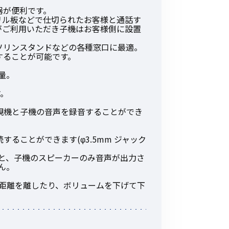
その他の商品
器が便利です。
リル板などで仕切られたお客様と通話す
がご利用いただき子機はお客様側に設置
ソリンスタンドなどの各種窓口に最適。
することが可能です。
量。
す。
業界使用例から探す
親機と子機の音声を録音することができ
することができます(φ3.5mm ジャック
れると、子機のスピーカーのみ音声が出力さ
ん。
の距離を離したり、ボリュームを下げて下