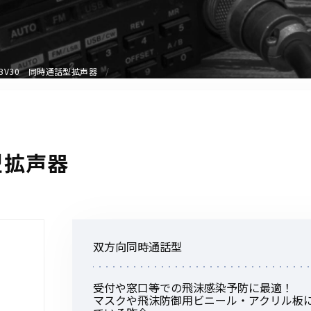
アクセサリー
イヤホンマイク
スピーカーマイク
-BV30 同時通話型拡声器
イヤホン
バッテリー
充電器・アダプター
アンテナ
型拡声器
ベルトクリップ
無線機ケース・カバー
中継機
ヘッドセット
双方向同時通話型
無線機収納・運搬ケース
その他アクセサリー
受付や窓口等での飛沫感染予防に最適！
マスクや飛沫防御用ビニール・アクリル板