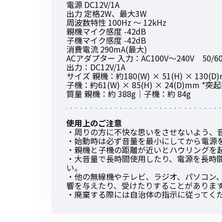
電源 DC12V/1A
出力 定格2W、最大3W
周波数特性 100Hz ～ 12kHz
親機マイク感度 -42dB
子機マイク感度 -42dB
消費電流 290mA(最大)
ACアダプター 入力：AC100V～240V 50/60H
出力：DC12V/1A
サイズ 親機：約180(W) × 51(H) × 130
子機：約61(W) × 85(H) × 24(D)mm *
質量 親機：約 388g｜子機：約 84g
使用上のご注意
・周りの方に不快な思いをさせないよう、
・始動時は必ず音量を最小にしてから電源
・親機と子機の距離が近いとハウリングを
・大音量で長時間使用したり、電源を長時
い。
・他の無線機やテレビ、ラジオ、パソコン
響を与えたり、受けたりすることがありま
・廃棄する際には自治体の指示に従ってく