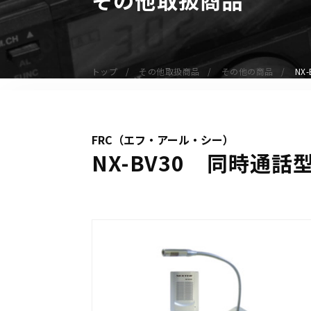
無線機
業務用無線機
デジタル無線機（登録局）
トップ
その他取扱商品
その他の商品
NX
デジタル無線機（免許局）
特定小電力トランシーバー
IP無線機
FRC（エフ・アール・シー）
受信機（レシーバー）
NX-BV30 同時通話
アマチュア無線機
ガイドラジオ（ガイドシステム）
デジタル小電力コミュニティ無線
ネットワークシステム対応商品
オーダーコール
オーダーコール