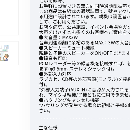
ている昨今、
お手軽に設置できる双方向同時通話型拡声
この商品は有線式の通話装置で、壁やアク
る用途に設計されています。親機は設置者
して、ご利用ください。
お店や病院、公共施設、イベント会場やガ
大声を出さずとも多くのお客様へご案内を
初めてご利用の方
●大音量：MAX3W
音声到達距離に余裕のあるMAX：3Wの大音
●スピーカーミュート機能
親機と子機のスピーカーをON/OFFできま
金額から探す
●録音も可能
PCMレコーダー等の録音機を接続すれば、
ます(φ3.5mm ステレオジャック付)。
●外部入力対応
販売商品から探す
ラジカセ、CD等の外部音源(モノラル)を接続
付)。
*外部入力端子(AUX IN)に音源が入力さ
れ、マイクは親機/子機ともに使用できませ
●ハウリングキャンセル機能
*ハウリングが発生する場合は親機と子機
さい。
主な仕様