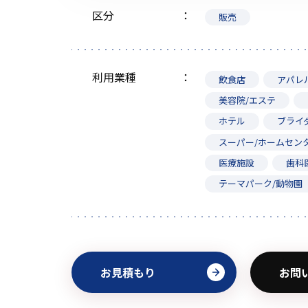
区分
販売
利用業種
飲食店
アパレ
美容院/エステ
ホテル
ブライ
スーパー/ホームセン
医療施設
歯科
テーマパーク/動物園
お見積もり
お問