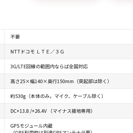
不要
NTTドコモ ＬＴＥ／３Ｇ
3G/LTE回線の範囲内ならば全国対応
高さ25×幅140×奥行150mm（突起部は除く）
約530g（本体のみ。マイク、ケーブル除く）
DC+13.8 /+26.4V （マイナス接地専用）
GPSモジュール内蔵
（GPS利用時は別途GPSアンテナ必要）