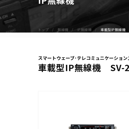
無線機
業務用無線機
デジタル無線機（登録局）
トップ
無線機
IP無線機
車載型IP無線機 S
デジタル無線機（免許局）
特定小電力トランシーバー
IP無線機
スマートウェーブ･テレコミュニケーションズ株
受信機（レシーバー）
車載型IP無線機 SV-2
アマチュア無線機
ガイドラジオ（ガイドシステム）
デジタル小電力コミュニティ無線
ネットワークシステム対応商品
オーダーコール
オーダーコール