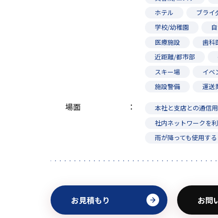
ホテル
ブライ
学校/幼稚園
自
医療施設
歯科
近距離/都市部
スキー場
イベ
施設警備
運送
場面
本社と支店との通信
社内ネットワークを
雨が降っても使用する
お見積もり
お問