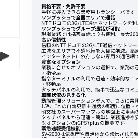
資格不要・免許不要
手軽に導入できる業務用トランシーバです
ワンプッシュで全国エリアで通話
NTTドコモの3G/LTE通信ネットワーク
ワンプッシュでグループ通話が可能
現場業務では携帯電話よりも便利。最大30
初めてご利用の方
高い信頼性
信頼のNTTドコモの3G/LTE通信ネットワ
広域なエリアで不感地帯を大幅に削減。高
インターネットに依存しない専用の通信網
金額から探す
豊富なオプション
業務に合せたオプションの選択で、業務の
・指令局
指令ターミナルの利用で迅速・効率的なコ
販売商品から探す
・移動局
タッチパネルの利用で、簡単で迅速なコミ
車両状況の見える化
動態管理ソリューション導入で、さらに業
15秒ごとの自動更新＋通話の都度に位置・
昭文社のスーパーマップルの地図上に車両
タッチパネルから迅速・簡単に業務進捗や
※オプションのiGPS7plusの機能です。
緊急速報受信機能
SV-2000は気象庁や自治体から発信され