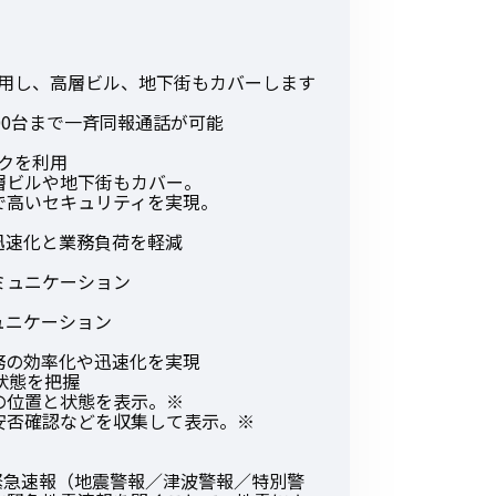
その他の商品
を利用し、高層ビル、地下街もカバーします
00台まで一斉同報通話が可能
ークを利用
層ビルや地下街もカバー。
で高いセキュリティを実現。
業界使用例から探す
迅速化と業務負荷を軽減
ミュニケーション
ュニケーション
務の効率化や迅速化を実現
状態を把握
の位置と状態を表示。※
安否確認などを収集して表示。※
る緊急速報（地震警報／津波警報／特別警