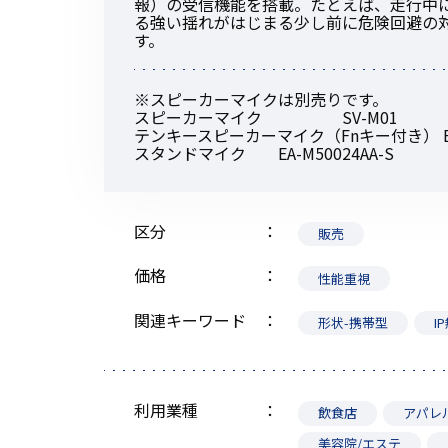
報）の受信機能を搭載。たとえば、走行中
る強い揺れがはじまる少し前に危険回避の
す。
※スピーカーマイクは別売りです。
スピーカーマイク SV-M01
テンキースピーカーマイク（Fnキー付き） EH
スタンドマイク EA-M50024AA-S
区分
販売
価格
性能重視
関連キーワード
形状-携帯型
I
利用業種
飲食店
アパレ
美容院/エステ