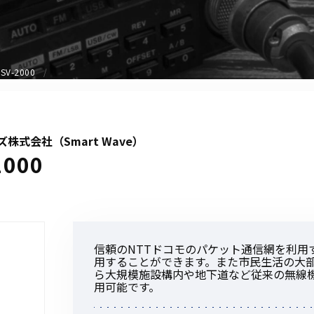
アクセサリー
イヤホンマイク
スピーカーマイク
V-2000
イヤホン
バッテリー
充電器・アダプター
式会社（Smart Wave）
アンテナ
000
ベルトクリップ
無線機ケース・カバー
中継機
ヘッドセット
信頼のNTTドコモのパケット通信網を利用
無線機収納・運搬ケース
用することができます。また市民生活の大
その他アクセサリー
ら大規模施設構内や地下道など従来の無線
用可能です。