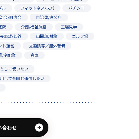
ダル
フィットネス/スパ
パチンコ
治会/町内会
自治体/官公庁
医院
介護/福祉施設
工場見学
長距離/郊外
山間部/林業
ゴルフ場
ント運営
交通誘導／屋外警備
業/宅配業
倉庫
用として使いたい
利用して全国と通信したい
い合わせ