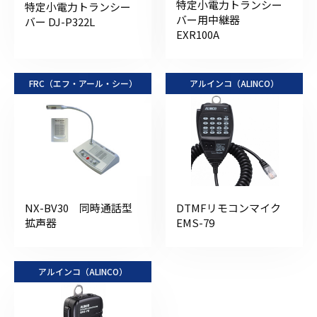
特定小電力トランシー
特定小電力トランシー
バー用中継器
バー DJ-P322L
EXR100A
FRC（エフ・アール・シー）
アルインコ（ALINCO）
NX-BV30 同時通話型
DTMFリモコンマイク
拡声器
EMS-79
アルインコ（ALINCO）