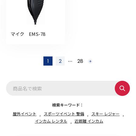
マイク EMS-78
投
…
1
2
28
次
稿
へ
の
ペ
ー
ジ
送
り
検索キーワード：
屋外イベント
スポーツイベント 警備
スキー レジャー
インカム レンタル
近距離 インカム