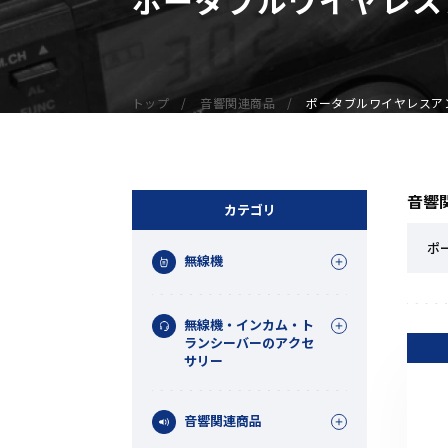
無線機
業務用無線機
デジタル無線機（登録局）
トップ
音響関連商品
ポータブルワイヤレスア
デジタル無線機（免許局）
特定小電力トランシーバー
IP無線機
音響
受信機（レシーバー）
カテゴリ
アマチュア無線機
ポ
無線機
ガイドラジオ（ガイドシステム）
デジタル小電力コミュニティ無線
無線機・インカム・ト
ネットワークシステム対応商品
ランシーバーのアクセ
サリー
オーダーコール
音響関連商品
オーダーコール