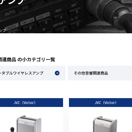
アクセサリー
イヤホンマイク
スピーカーマイク
ンプ
イヤホン
バッテリー
充電器・アダプター
関連商品 の小カテゴリ一覧
アンテナ
ベルトクリップ
ータブルワイヤレスアンプ
その他音響関連商品
無線機ケース・カバー
中継機
ヘッドセット
JVC（Victor）
JVC（Victor）
無線機収納・運搬ケース
その他アクセサリー