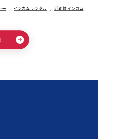
ャー
インカム レンタル
近距離 インカム
様