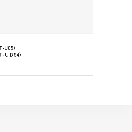
Ｔ-U85）
Ｔ-ＵＤ84）