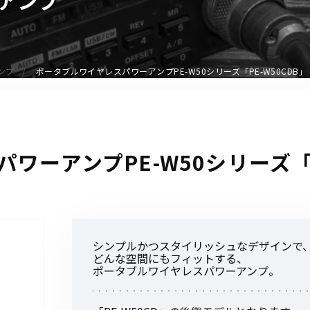
アクセサリー
イヤホンマイク
スピーカーマイク
ンプ
ポータブルワイヤレスパワーアンプPE-W50シリーズ「PE-W50CDB」
イヤホン
バッテリー
充電器・アダプター
アンテナ
ワーアンプPE-W50シリーズ「P
ベルトクリップ
無線機ケース・カバー
中継機
ヘッドセット
シンプルかつスタイリッシュなデザインで
無線機収納・運搬ケース
どんな空間にもフィットする、
その他アクセサリー
ポータブルワイヤレスパワーアンプ。