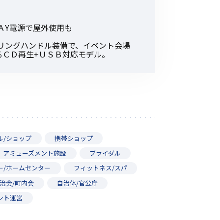
その他の商品
。
ＡY電源で屋外使用も
リングハンドル装備で、イベント会場
るＣＤ再生+ＵＳＢ対応モデル。
業界使用例から探す
ル/ショップ
携帯ショップ
アミューズメント施設
ブライダル
ー/ホームセンター
フィットネス/スパ
治会/町内会
自治体/官公庁
ント運営