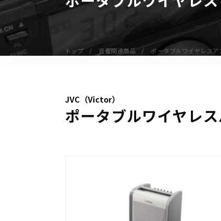
無線機
業務用無線機
デジタル無線機（登録局）
トップ
音響関連商品
ポータブルワイヤレスア
デジタル無線機（免許局）
特定小電力トランシーバー
IP無線機
JVC（Victor）
受信機（レシーバー）
ポータブルワイヤレスパ
アマチュア無線機
ガイドラジオ（ガイドシステム）
デジタル小電力コミュニティ無線
ネットワークシステム対応商品
オーダーコール
オーダーコール