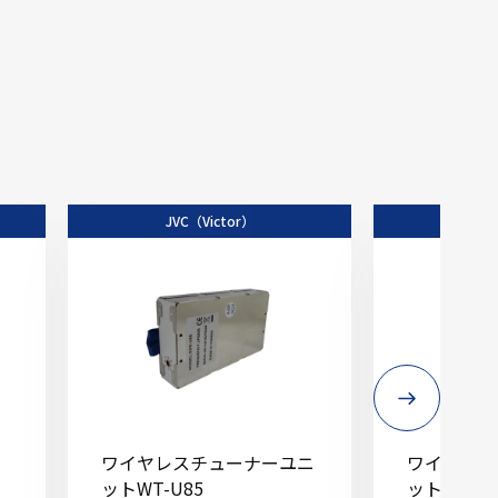
JVC（Victor）
JVC
」
ワイヤレスチューナーユニ
ワイヤレス
ットWT-U85
ットWT-UD