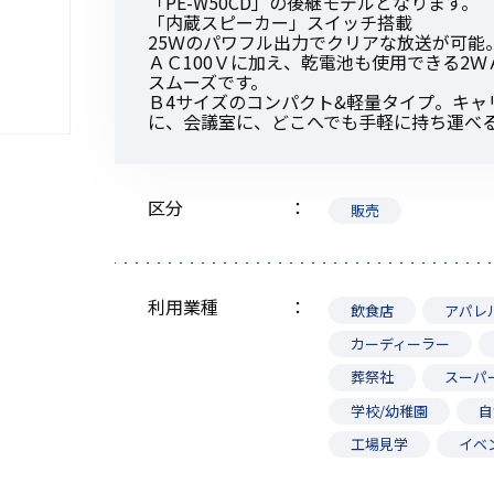
「PE-W50CD」の後継モデルとなります。
「内蔵スピーカー」スイッチ搭載
25Ｗのパワフル出力でクリアな放送が可能
ＡＣ100Ｖに加え、乾電池も使用できる2Ｗ
スムーズです。
Ｂ4サイズのコンパクト&軽量タイプ。キャ
に、会議室に、どこへでも手軽に持ち運べ
初めてご利用の方
区分
販売
金額から探す
販売商品から探す
利用業種
飲食店
アパレ
カーディーラー
葬祭社
スーパ
学校/幼稚園
自
工場見学
イベ