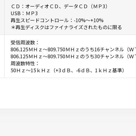
ＣＤ：オーディオＣＤ、データＣＤ（ＭＰ3）
USB：ＭＰ3
再生スピードコントロール：-10%〜+10%
＊再生ディスクはファイナライズされたものに限る
受信周波数：
806.125ＭＨｚ〜809.750ＭＨｚのうち16チャンネル（Ｗ
806.125ＭＨｚ〜809.750ＭＨｚのうち30チャンネル（Ｗ
周波数特性：
50Ｈｚ〜15ｋＨｚ（+3ｄＢ、-6ｄＢ、1ｋＨｚ基準）