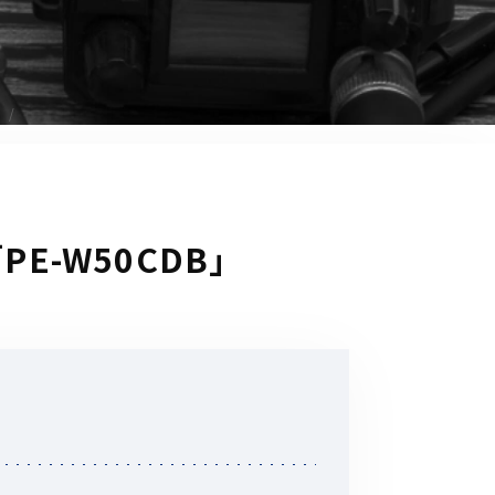
音響関連商品
ポータブルワイヤレスアンプ
その他音響関連商品
防犯カメラ
カメラ
E-W50CDB」
ドライブレコーダー
レコーダー
その他関連商品
、
その他取扱商品
DCDCコンバーター/直流安定
化電源