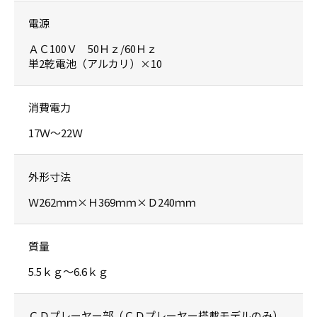
電源
ＡＣ100Ｖ 50Ｈｚ/60Ｈｚ
単2乾電池（アルカリ）×10
消費電力
17Ｗ〜22Ｗ
外形寸法
Ｗ262ｍｍ×Ｈ369ｍｍ×Ｄ240ｍｍ
質量
5.5ｋｇ〜6.6ｋｇ
ＣＤプレーヤー部（ＣＤプレーヤー搭載モデルのみ）