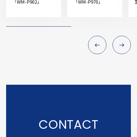
「WM-P902」
「WM-P970」