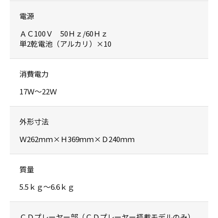
電源
ＡＣ100Ｖ 50Ｈｚ/60Ｈｚ
単2乾電池（アルカリ）×10
消費電力
17Ｗ〜22Ｗ
外形寸法
Ｗ262ｍｍ×Ｈ369ｍｍ×Ｄ240ｍｍ
質量
5.5ｋｇ〜6.6ｋｇ
ＣＤプレーヤー部（ＣＤプレーヤー搭載モデルのみ）