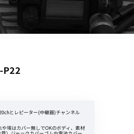
音響関連商品
ポータブルワイヤレスアンプ
その他音響関連商品
防犯カメラ
カメラ
P22
ドライブレコーダー
レコーダー
その他関連商品
0chとレピーター(中継器)チャンネル
その他取扱商品
DCDCコンバーター/直流安定
れや埃はカバー無しでOKのボディ、素材
化電源
注意）ジャックカバーゴムや電池カバー