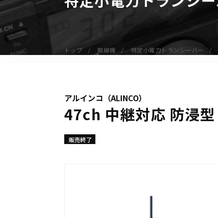
無線機
業務用無線機
デジタル無線機（登録局）
トップ
無線機
特定小電力トランシーバー
デジタル無線機（免許局）
特定小電力トランシーバー
IP無線機
アルインコ（ALINCO）
受信機（レシーバー）
47ch 中継対応 防浸
アマチュア無線機
ガイドラジオ（ガイドシステム）
販売終了
デジタル小電力コミュニティ無線
ネットワークシステム対応商品
オーダーコール
オーダーコール