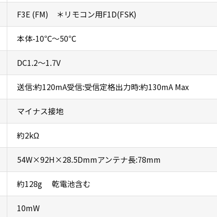
F3E (FM) ＊リモコン用F1D(FSK)
本体-10℃～50℃
DC1.2～1.7V
送信:約120mA受信:受信定格出力時:約130mA Max
マイナス接地
約2kΩ
54W×92H×28.5Dmmアンテナ長:78mm
約128g 乾電池含む
10mW