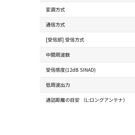
変調方式
通信方式
[受信部] 受信方式
中間周波数
受信感度(12dB SINAD)
低周波出力
通話距離の目安 （L:ロングアンテナ）