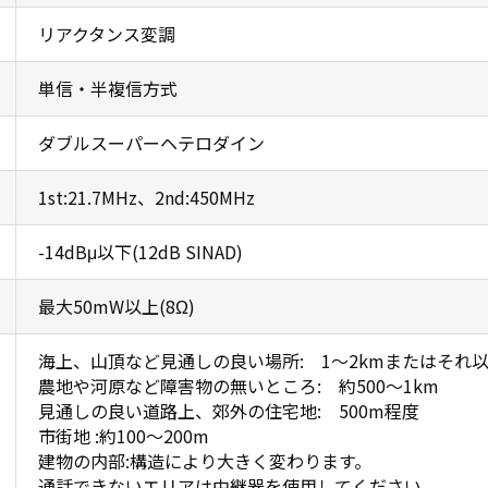
リアクタンス変調
単信・半複信方式
ダブルスーパーヘテロダイン
1st:21.7MHz、2nd:450MHz
-14dBμ以下(12dB SINAD)
最大50mW以上(8Ω)
海上、山頂など見通しの良い場所: 1～2kmまたはそれ
農地や河原など障害物の無いところ: 約500～1km
見通しの良い道路上、郊外の住宅地: 500m程度
市街地 :約100～200m
建物の内部:構造により大きく変わります。
通話できないエリアは中継器を使用してください。