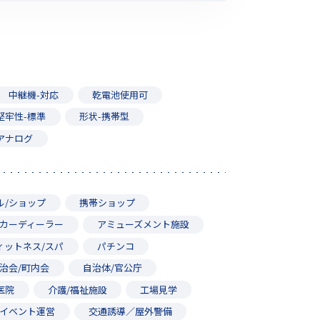
中継機-対応
乾電池使用可
堅牢性-標準
形状-携帯型
アナログ
ル/ショップ
携帯ショップ
カーディーラー
アミューズメント施設
ィットネス/スパ
パチンコ
治会/町内会
自治体/官公庁
医院
介護/福祉施設
工場見学
イベント運営
交通誘導／屋外警備