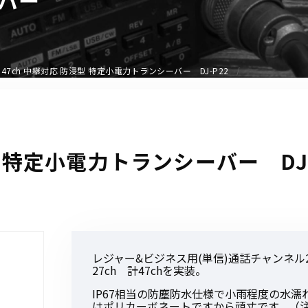
アクセサリー
イヤホンマイク
スピーカーマイク
47ch 中継対応 防浸型 特定小電力トランシーバー DJ-P22
イヤホン
バッテリー
充電器・アダプター
アンテナ
型 特定小電力トランシーバー DJ-
ベルトクリップ
無線機ケース・カバー
中継機
ヘッドセット
無線機収納・運搬ケース
レジャー&ビジネス用(単信)通話チャンネル2
その他アクセサリー
27ch 計47chを実装。
IP67相当の防塵防水仕様で小雨程度の水濡
はポリカーボネートですから頑丈です。（