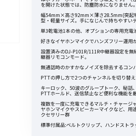
を開けた状態では、防塵防水になりません
幅54mm×高さ92mm×薄さ28.5mm(突
型・軽量サイズ。手になじんで持ちやすい
単3乾電池1本の他、オプションの専用充電
初めてご利用の方
好きなイヤホンマイクでハンズフリー運用が
設置済みのDJ-P101R/111R中継器設
継器リモコンモード。
金額から探す
無通話時のかすかなノイズを除去するコン
PTTの押し方で2つのチャンネルを切り替
販売商品から探す
キーロック、50波のグループトーク、秘話
PTTホールド、送信禁止など便利な機能を
複数を一度に充電できるマルチ・チャージ
ヤホンマイクやスピーカーマイクなど、用
クセサリー群
標準付属品:ベルトクリップ、ハンドストラ