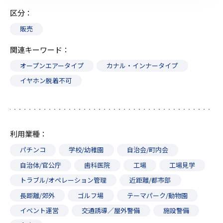
区分
販売
関連キーワード
オープンエアータイプ
カナル・インナータイプ
イヤホン脱着不可
利用業種
パチンコ
学校/幼稚園
自治会/町内会
自治体/官公庁
歯科医院
工場
工場見学
トラブル/オペレーション管理
近距離/都市部
長距離/郊外
ゴルフ場
テーマパーク/動物園
イベント運営
交通誘導／屋外警備
施設警備