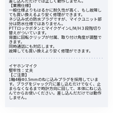
差し込んだだけでは正しく動作しません。
【業務仕様】
一般仕様よりもはるかに耐久性が高く、もし故障し
ても買い換えるより安く修理ができます。
ネジ込み式の防水プラグですが、マイクユニット部
分は防水仕様ではありません。
PTTロックボタンとマイクゲインL/M/H３段階切り
替えがついています。
背面に回転クリップが付属、取り付け角度が調整で
きます。
同時通話にも対応します。
故障しても買い換えより安く修理ができます。
イヤホンマイク
堅牢性：丈夫
【ご注意】
1軸4極Φ3.5mmのねじ込みプラグを採用していま
す。プラグをジャック穴に差し込むだけでなく、止
まらなくなるまで時計方向に回して、本体にねじ込
んでからお使いください。差し込んだだけでは動作
しません。