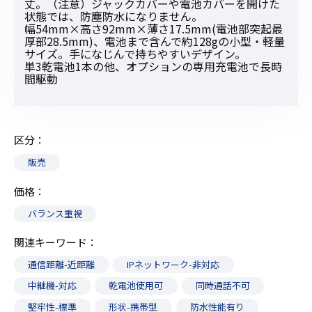
丈。（注意）ジャックカバーや電池カバーを開けた
状態では、防塵防水になりません。
幅54mm×高さ92mm×薄さ17.5mm(電池部突起最
厚部28.5mm)、電池まで含んで約128gの小型・軽量
サイズ。手になじんで持ちやすいデザイン。
単3乾電池1本の他、オプションの専用充電池で長時
間駆動
区分
販売
価格
バランス重視
関連キーワード
通信距離-近距離
IPネットワーク-非対応
中継機-対応
乾電池使用可
同時通話不可
堅牢性-標準
形状-携帯型
防水性能有り