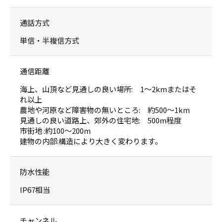
通話方式
単信・半複信方式
通信距離
海上、山頂など見通しの良い場所: 1～2kmまたはそ
れ以上
農地や河原など障害物の無いところ: 約500～1km
見通しの良い道路上、郊外の住宅地: 500m程度
市街地 :約100～200m
建物の内部:構造により大きく変わります。
防水性能
IP67相当
チャンネル