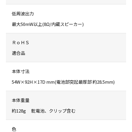
低周波出力
最大50mW以上(8Ω/内蔵スピーカー)
ＲｏＨＳ
適合品
本体寸法
54W×92H×17D mm(電池部突起最厚部 約28.5mm)
本体重量
約128g 乾電池、クリップ含む
色