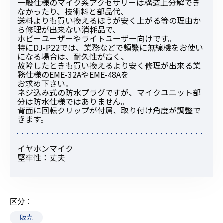
一般仕様のマイク系アクセサリーは構造上分解でき
なかったり、技術料と部品代、
送料よりも買い換えるほうが安く上がる等の理由か
ら修理が出来ない消耗品で、
ホビーユーザーやライトユーザー向けです。
特にDJ-P22では、業務などで頻繁に無線機をお使い
になる場合は、耐久性が高く、
故障したときも買い換えるより安く修理が出来る業
務仕様のEME-32AやEME-48Aを
お求め下さい。
ネジ込み式の防水プラグですが、マイクユニット部
分は防水仕様ではありません。
背面に回転クリップが付属、取り付け角度が調整で
きます。
イヤホンマイク
堅牢性：丈夫
区分
販売