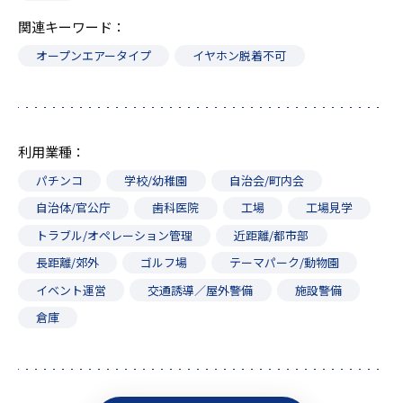
関連キーワード
オープンエアータイプ
イヤホン脱着不可
利用業種
パチンコ
学校/幼稚園
自治会/町内会
自治体/官公庁
歯科医院
工場
工場見学
トラブル/オペレーション管理
近距離/都市部
長距離/郊外
ゴルフ場
テーマパーク/動物園
イベント運営
交通誘導／屋外警備
施設警備
倉庫