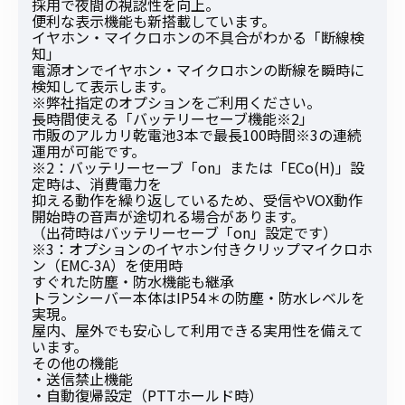
採用で夜間の視認性を向上。
便利な表示機能も新搭載しています。
イヤホン・マイクロホンの不具合がわかる「断線検
知」
電源オンでイヤホン・マイクロホンの断線を瞬時に
検知して表示します。
※弊社指定のオプションをご利用ください。
長時間使える「バッテリーセーブ機能※2」
市販のアルカリ乾電池3本で最長100時間※3の連続
運用が可能です。
※2：バッテリーセーブ「on」または「ECo(H)」設
定時は、消費電力を
抑える動作を繰り返しているため、受信やVOX動作
開始時の音声が途切れる場合があります。
（出荷時はバッテリーセーブ「on」設定です）
※3：オプションのイヤホン付きクリップマイクロホ
ン（EMC-3A）を使用時
すぐれた防塵・防水機能も継承
トランシーバー本体はIP54＊の防塵・防水レベルを
実現。
屋内、屋外でも安心して利用できる実用性を備えて
います。
その他の機能
・送信禁止機能
・自動復帰設定（PTTホールド時）