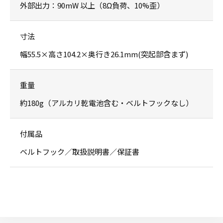
外部出力：90mW 以上（8Ω負荷、10%歪）
寸法
幅55.5×高さ104.2×奥行き26.1mm(突起部含まず)
重量
約180g（アルカリ乾電池含む・ベルトフックなし）
付属品
ベルトフック／取扱説明書／保証書