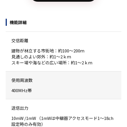
機能詳細
交信距離
建物が林立する市街地：約100〜200ｍ
見通しのよい郊外：約1〜2ｋｍ
スキー場や海などの広い場所：約1〜2ｋｍ
使用周波数
400MHz帯
送信出力
10mW /1mW （1mWは中継器アクセスモード1〜18ch
設定時のみ有効）