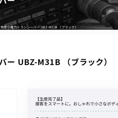
アクセサリー
イヤホンマイク
スピーカーマイク
特定小電力トランシーバー UBZ-M31B （ブラック）
イヤホン
バッテリー
充電器・アダプター
アンテナ
ー UBZ-M31B （ブラック）
ベルトクリップ
無線機ケース・カバー
中継機
ヘッドセット
無線機収納・運搬ケース
【生産完了品】
その他アクセサリー
接客をスマートに。おしゃれで小さなボデ