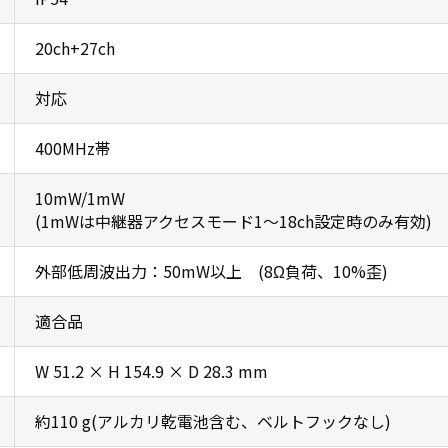
20ch+27ch
対応
400MHz帯
10mW/1mW
(1mWは中継器アクセスモード1〜18ch設定時のみ有効)
外部低周波出力：50mW以上 (8Ω負荷、10%歪)
適合品
W 51.2 × H 154.9 × D 28.3 mm
約110 g(アルカリ乾電池含む、ベルトフックなし)