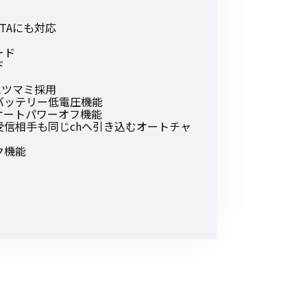
その他の商品
LTAにも対応
ード
ド
ムツマミ採用
バッテリー低電圧機能
オートパワーオフ機能
受信相手も同じchへ引き込むオートチャ
業界使用例から探す
ク機能