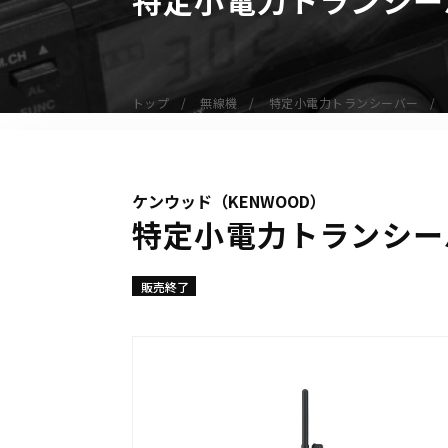
無線機
業務用無線機
デジタル無線機（登録局）
トップ
無線機
特定小電力トランシーバー
デジタル無線機（免許局）
特定小電力トランシーバー
IP無線機
ケンウッド（KENWOOD）
受信機（レシーバー）
特定小電力トランシーバ
アマチュア無線機
ガイドラジオ（ガイドシステム）
販売終了
デジタル小電力コミュニティ無線
ネットワークシステム対応商品
オーダーコール
オーダーコール