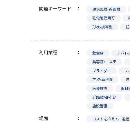
関連キーワード
通信距離-近距離
乾電池使用可
形状-携帯型
防
利用業種
飲食店
アパレ
美容院/エステ
ブライダル
フ
学校/幼稚園
自
医療施設
歯科
近距離/都市部
施設警備
場面
コストを抑えて、通信