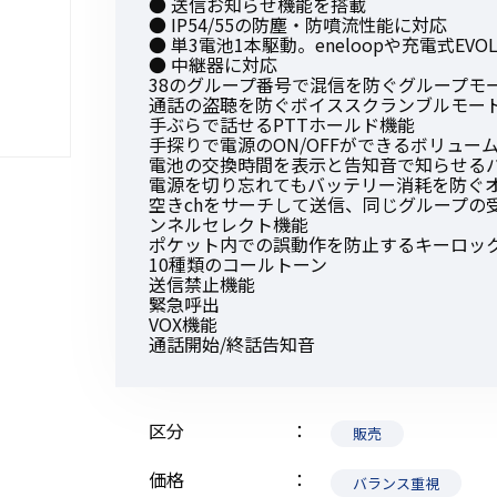
● 送信お知らせ機能を搭載
● IP54/55の防塵・防噴流性能に対応
● 単3電池1本駆動。eneloopや充電式EVO
● 中継器に対応
38のグループ番号で混信を防ぐグループモ
通話の盗聴を防ぐボイススクランブルモー
手ぶらで話せるPTTホールド機能
初めてご利用の方
手探りで電源のON/OFFができるボリュー
電池の交換時間を表示と告知音で知らせる
電源を切り忘れてもバッテリー消耗を防ぐ
空きchをサーチして送信、同じグループの
金額から探す
ンネルセレクト機能
ポケット内での誤動作を防止するキーロッ
10種類のコールトーン
送信禁止機能
販売商品から探す
緊急呼出
VOX機能
通話開始/終話告知音
区分
販売
価格
バランス重視