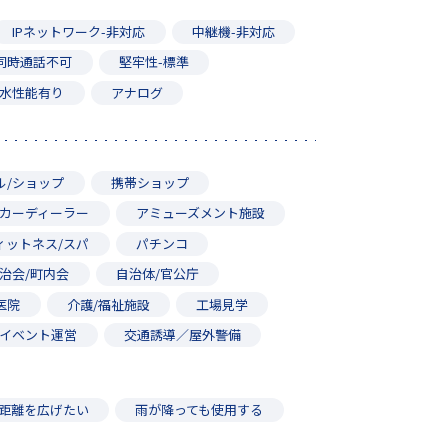
IPネットワーク-非対応
中継機-非対応
同時通話不可
堅牢性-標準
水性能有り
アナログ
ル/ショップ
携帯ショップ
カーディーラー
アミューズメント施設
ィットネス/スパ
パチンコ
治会/町内会
自治体/官公庁
医院
介護/福祉施設
工場見学
イベント運営
交通誘導／屋外警備
距離を広げたい
雨が降っても使用する