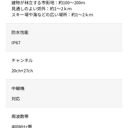
建物が林立する市街地：約100〜200ｍ
見通しのよい郊外：約1〜2ｋｍ
スキー場や海などの広い場所：約1〜2ｋｍ
防水性能
IP67
チャンネル
20ch+27ch
中継機
対応
周波数帯
400MHz帯