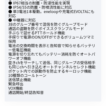
● IP67相当の耐塵・防浸性能を実現
● IP54/55の防塵・防噴流性能に対応
● 単3電池1本駆動。eneloopや充電式EVOLTAにも
対応
● 中継器に対応
38のグループ番号で混信を防ぐグループモード
通話の盗聴を防ぐボイススクランブルモード
手ぶらで話せるPTTホールド機能
手探りで電源のON/OFFができるボリュームツマミ
採用
電池の交換時間を表示と告知音で知らせるバッテリ
ー低電圧機能
電源を切り忘れてもバッテリー消耗を防ぐオートパ
ワーオフ機能
空きchをサーチして送信、同じグループの受信相手
も同じchへ引き込むオートチャンネルセレクト機能
ポケット内での誤動作を防止するキーロック機能
10種類のコールトーン
送信禁止機能
緊急呼出
VOX機能
通話開始/終話告知音