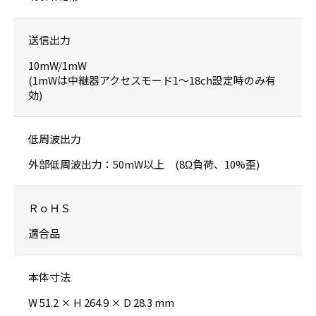
送信出力
10mW/1mW
(1mWは中継器アクセスモード1〜18ch設定時のみ有
効)
低周波出力
外部低周波出力：50mW以上 (8Ω負荷、10%歪)
ＲｏＨＳ
適合品
本体寸法
W 51.2 × H 264.9 × D 28.3 mm