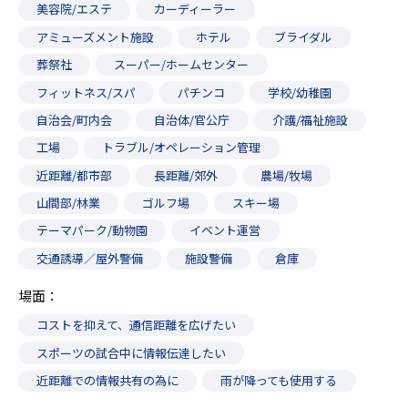
美容院/エステ
カーディーラー
アミューズメント施設
ホテル
ブライダル
葬祭社
スーパー/ホームセンター
フィットネス/スパ
パチンコ
学校/幼稚園
自治会/町内会
自治体/官公庁
介護/福祉施設
工場
トラブル/オペレーション管理
近距離/都市部
長距離/郊外
農場/牧場
山間部/林業
ゴルフ場
スキー場
テーマパーク/動物園
イベント運営
交通誘導／屋外警備
施設警備
倉庫
場面
コストを抑えて、通信距離を広げたい
スポーツの試合中に情報伝達したい
近距離での情報共有の為に
雨が降っても使用する