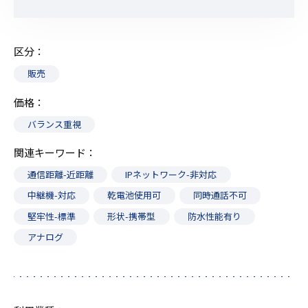
区分
販売
価格
バランス重視
関連キーワード
通信距離-近距離
IPネットワーク-非対応
中継機-対応
乾電池使用可
同時通話不可
堅牢性-標準
形状-携帯型
防水性能有り
アナログ