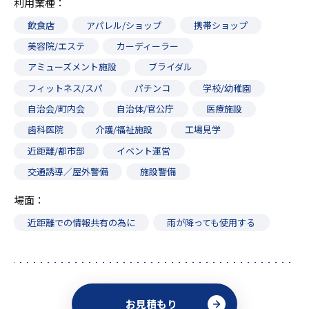
利用業種
飲食店
アパレル/ショップ
携帯ショップ
美容院/エステ
カーディーラー
アミューズメント施設
ブライダル
フィットネス/スパ
パチンコ
学校/幼稚園
自治会/町内会
自治体/官公庁
医療施設
歯科医院
介護/福祉施設
工場見学
近距離/都市部
イベント運営
交通誘導／屋外警備
施設警備
場面
近距離での情報共有の為に
雨が降っても使用する
お見積もり