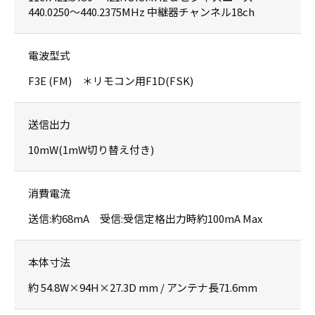
440.0250〜440.2375MHz 中継器チャンネル18ch
電波型式
F3E (FM) ＊リモコン用F1D(FSK)
送信出力
10mW(1mW切り替え付き)
消費電流
送信:約68mA 受信:受信定格出力時約100mA Max
本体寸法
約 54.8W×94H×27.3D mm / アンテナ長71.6mm