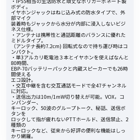
・IP55相当の生活防水と頑丈なポリカーボネート製
ボディ。
イヤホンジャックはねじ込み式の防水タイプで、外
部マイク
装着時もジャックから水分が内部に浸入しないビジ
ネス仕様。
・アンテナは携帯性と通話距離のバランスに優れた
ミドルタイプ。
（アンテナ長約7.2cm) 回転式なので持ち運び時はコ
ンパクト。
・単3アルカリ乾電池３本とイヤホンを使えばなんと
80時間、
EBP-70バッテリーパックと内蔵スピーカーでも26時
間使える
エコ設計。
・交互中継を含む交互通話モードで全47チャンネル
に対応。
・送信出力は10m/1mW切り替えが可能。VOX，コ
ンパンダー、
キーロック、50波のグループトーク、秘話、送信ボ
タンを
ロックして指が疲れないPTTホールド、送信禁止、2
種類の
キーロックなど、従来から好評の便利な機能はしっ
かり網羅。