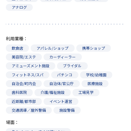
アナログ
利用業種
飲食店
アパレル/ショップ
携帯ショップ
美容院/エステ
カーディーラー
アミューズメント施設
ブライダル
フィットネス/スパ
パチンコ
学校/幼稚園
自治会/町内会
自治体/官公庁
医療施設
歯科医院
介護/福祉施設
工場見学
近距離/都市部
イベント運営
交通誘導／屋外警備
施設警備
場面