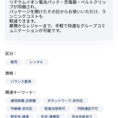
リチウムイオン電池パック・充電器・ベルトクリッ
プが同梱され、
パッケージを開けたその日からお使いいただけ、ラ
ンニングコストも
軽減できます。
業務からレジャーまで、手軽で快適なグループコミ
ュニケーションが可能です。
区分
販売
レンタル
価格
バランス重視
関連キーワード
通信距離-近距離
IPネットワーク-非対応
中継機-非対応
乾電池使用可
同時通話不可
堅牢性-標準
形状-携帯型
防水性能有り