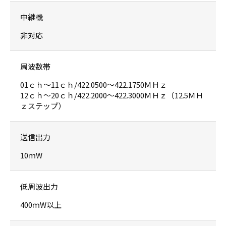
中継機
非対応
周波数帯
01ｃｈ〜11ｃｈ/422.0500〜422.1750ＭＨｚ
12ｃｈ〜20ｃｈ/422.2000〜422.3000ＭＨｚ（12.5ＭＨ
ｚステップ）
送信出力
10ｍW
低周波出力
400ｍW以上