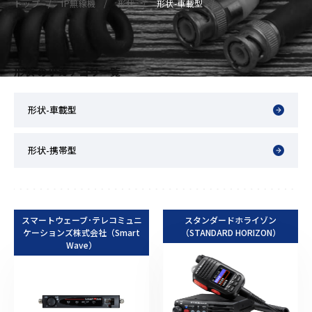
トップ
IP無線機
形状
形状-車載型
形状 の小カテゴリ一覧
形状-車載型
形状-携帯型
スマートウェーブ･テレコミュニ
スタンダードホライゾン
ケーションズ株式会社（Smart
（STANDARD HORIZON）
Wave）