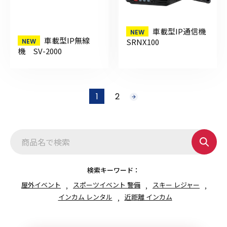
車載型IP通信機
車載型IP無線
SRNX100
機 SV-2000
投
1
2
次
稿
へ
の
ペ
ー
ジ
送
り
検索キーワード：
屋外イベント
スポーツイベント 警備
スキー レジャー
インカム レンタル
近距離 インカム