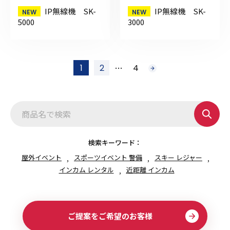
IP無線機 SK-
IP無線機 SK-
5000
3000
投
…
1
2
4
次
稿
へ
の
ペ
ー
ジ
送
り
検索キーワード：
屋外イベント
スポーツイベント 警備
スキー レジャー
インカム レンタル
近距離 インカム
ご提案をご希望のお客様