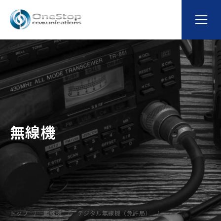
無線機
トップ
無線機
デジタル無線機（免許局）