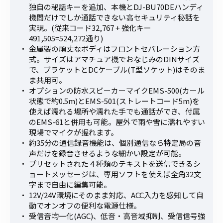
独自の秘話キーを追加、本機とDJ-BU70DEハンディ
機間だけでしか通話できない高セキュリティ秘話を
実現。(従来コード32,767 + 強化キー
491,505=524,272通り)
金属製の頑丈なボディはフロントセパレーション方
式。サイズはアマチュア機でおなじみのDINサイズ
で、ブラケットとDCケーブル(T型ソケット)はそのま
ま共用可。
オプションの防水スピーカーマイクEMS-500(カール
状態で約0.5m)とEMS-501(ストレートコード5m)を
使えば濡れる場所や濡れた手でも通話ができ、付属
のEMS-61と併用も可能。屋外で雨や雪に濡れやすい
現場でマイクが握れます。
約35分の通信録音機能は、個別通信なら特定局の音
声だけを録音させるような細かい設定が可能。
プリセットされた４種類のテキストを送信できるシ
ョートメッセージは、専用ソフトを使えば全角32文
字まで自由に編集可能。
12V/24V環境にそのまま対応、ACC入力を感知して自
動でオンオフの便利な電源仕様。
受信音均一化(AGC)、低音・高音域抑制、受信信号強