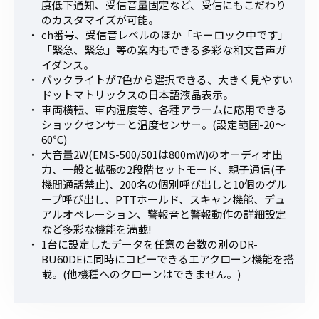
度低下通知、受信音量固定など、受信にもこだわり
のカスタマイズが可能。
ch番号、受信音レベルのほか「キーロック中です」
「緊急、緊急」等の案内もできる多彩な和文音声ガ
イダンス。
バックライトが7色から選択できる、大きく見やすい
ドットマトリックスの日本語液晶表示。
車両横転、車内温度等、各種アラームに応用できる
ショックセンサーと温度センサー。(設定範囲-20～
60℃)
大音量2W(EMS-500/501は800mW)のオーディオ出
力、一般と拡張の2段階セットモード、親子通信(子
機間通話禁止)、200名の個別呼び出しと10個のグル
ープ呼び出し、PTTホールド、スキャン機能、デュ
アルオペレーション、警報音と警報動作の詳細設定
など多彩な機能を満載!
1台に設定したデータを任意の台数の別のDR-
BU60DEに同時にコピーできるエアクローン機能を搭
載。(他機種へのクローンはできません。)