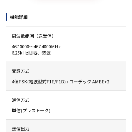
機能詳細
周波数範囲（送受信）
467.0000～467.4000MHz
6.25kHz間隔、65波
変調方式
4値FSK(電波型式F1E/F1D) / コーデック AMBE+2
通信方式
単信(プレストーク)
送信出力