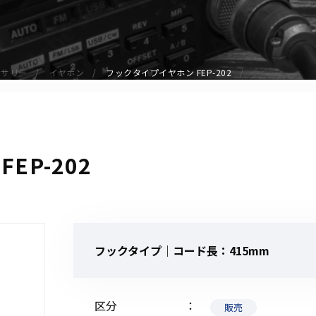
アクセサリー
イヤホンマイク
スピーカーマイク
セサリー
イヤホン
フックタイプイヤホン FEP-202
イヤホン
バッテリー
充電器・アダプター
アンテナ
EP-202
ベルトクリップ
無線機ケース・カバー
中継機
ヘッドセット
フックタイプ｜コード長：415mm
無線機収納・運搬ケース
その他アクセサリー
区分
販売