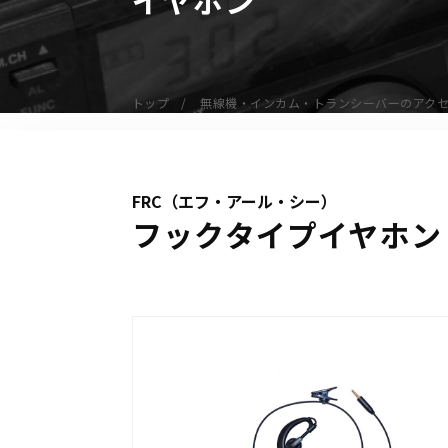
無線機
業務用無線機
デジタル無線機（登録局）
トップ
無線機・インカム・トランシーバーのアク
デジタル無線機（免許局）
特定小電力トランシーバー
IP無線機
FRC（エフ・アール・シー）
受信機（レシーバー）
フックタイプイヤホン F
アマチュア無線機
ガイドラジオ（ガイドシステム）
デジタル小電力コミュニティ無線
ネットワークシステム対応商品
オーダーコール
オーダーコール