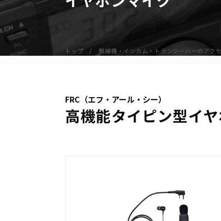
無線機
業務用無線機
デジタル無線機（登録局）
トップ
無線機・インカム・トランシーバーのアク
デジタル無線機（免許局）
特定小電力トランシーバー
IP無線機
FRC（エフ・アール・シー）
受信機（レシーバー）
高機能タイピン型イヤホ
アマチュア無線機
ガイドラジオ（ガイドシステム）
デジタル小電力コミュニティ無線
ネットワークシステム対応商品
オーダーコール
オーダーコール