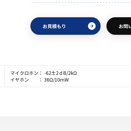
お見積もり
お問
マイクロホン： -62±2ｄB/2kΩ
イヤホン ： 36Ω/10ｍW