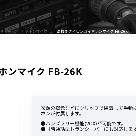
アクセサリー
イヤホンマイク
スピーカーマイク
セサリー
イヤホンマイク
高機能タイピン型イヤホンマイク FB-26K
イヤホン
バッテリー
充電器・アダプター
アンテナ
ンマイク FB-26K
ベルトクリップ
無線機ケース・カバー
中継機
ヘッドセット
衣類の襟元などにクリップで装着して手動
無線機収納・運搬ケース
ホンが付属します。
その他アクセサリー
●ハンズフリー機能(VOX)が可能です。
●同時通話型トランシーバーにも対応しま