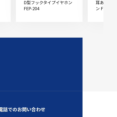
D型フックタイプイヤホン
耳あてフッ
FEP-204
ン FEP-205
電話でのお問い合わせ