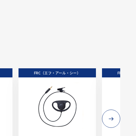
FRC（エフ・アール・シー）
FRC（エ