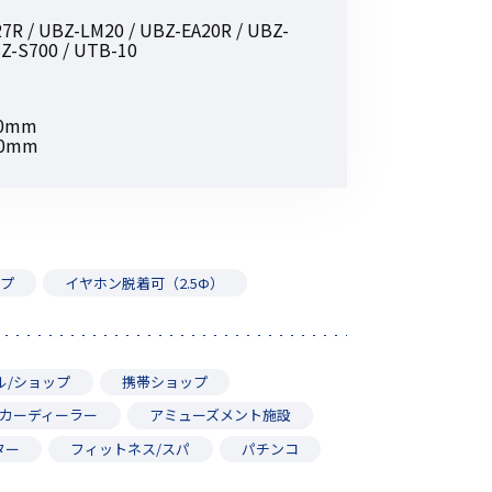
その他の商品
R / UBZ-LM20 / UBZ-EA20R / UBZ-
Z-S700 / UTB-10
0mm
0mm
業界使用例から探す
イプ
イヤホン脱着可（2.5Ф）
ル/ショップ
携帯ショップ
カーディーラー
アミューズメント施設
ター
フィットネス/スパ
パチンコ