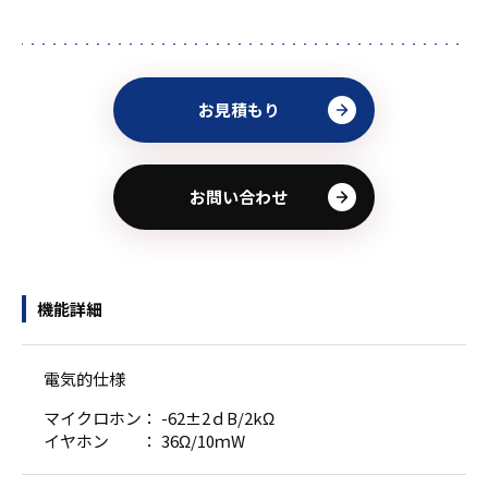
お見積もり
お問い合わせ
機能詳細
電気的仕様
マイクロホン： -62±2ｄB/2kΩ
イヤホン ： 36Ω/10ｍW