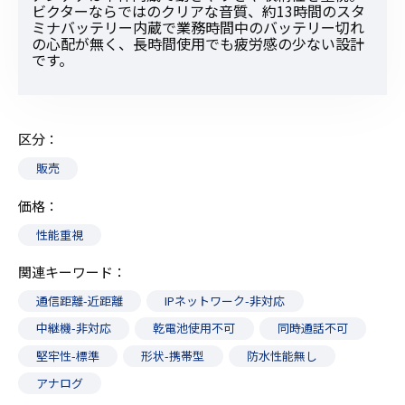
ビクターならではのクリアな音質、約13時間のスタ
ミナバッテリー内蔵で業務時間中のバッテリー切れ
の心配が無く、長時間使用でも疲労感の少ない設計
です。
区分
販売
価格
性能重視
関連キーワード
通信距離-近距離
IPネットワーク-非対応
中継機-非対応
乾電池使用不可
同時通話不可
堅牢性-標準
形状-携帯型
防水性能無し
アナログ