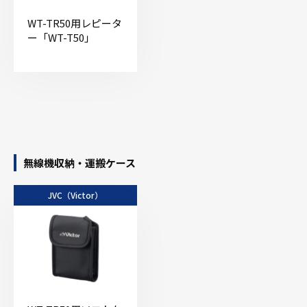
WT-TR50用レピータ
ー「WT-T50」
無線機収納・運搬ケース
JVC（Victor）