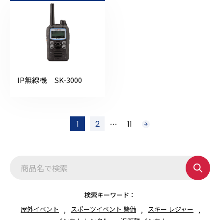
IP無線機 SK-3000
投
…
1
2
11
次
稿
へ
の
ペ
ー
ジ
送
り
検索キーワード：
屋外イベント
スポーツイベント 警備
スキー レジャー