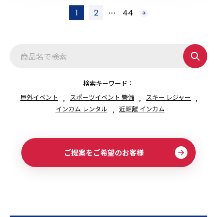
投
…
1
2
44
次
稿
へ
の
ペ
ー
ジ
送
り
検索キーワード：
屋外イベント
スポーツイベント 警備
スキー レジャー
インカム レンタル
近距離 インカム
ご提案をご希望のお客様