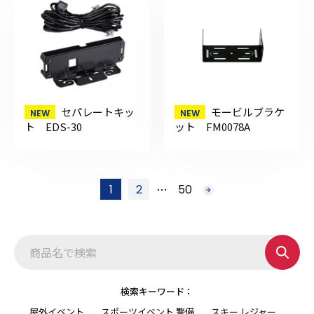
セパレートキッ
モービルブラケ
ト EDS-30
ット FM0078A
投
…
1
2
50
次
稿
へ
の
ペ
ー
ジ
送
り
検索キーワード：
屋外イベント
スポーツイベント 警備
スキー レジャー