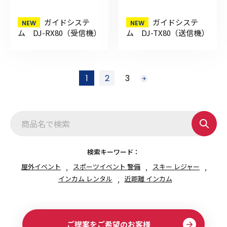
ガイドシステ
ガイドシステ
ム DJ-RX80（受信機）
ム DJ-TX80（送信機）
投
1
2
3
次
稿
へ
の
ペ
ー
ジ
送
り
検索キーワード：
屋外イベント
スポーツイベント 警備
スキー レジャー
インカム レンタル
近距離 インカム
ご提案をご希望のお客様