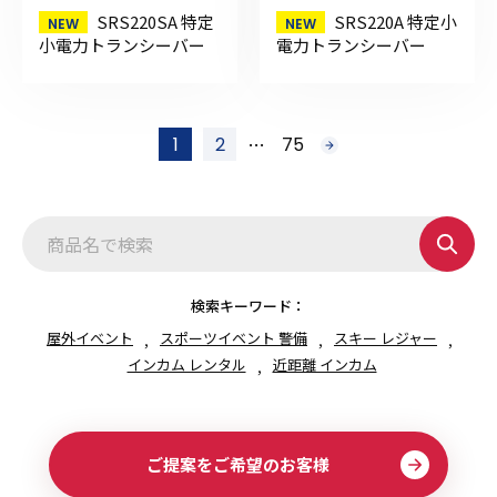
SRS220SA 特定
SRS220A 特定小
小電力トランシーバー
電力トランシーバー
投
…
1
2
75
次
稿
へ
の
ペ
ー
ジ
送
り
検索キーワード：
屋外イベント
スポーツイベント 警備
スキー レジャー
インカム レンタル
近距離 インカム
ご提案をご希望のお客様