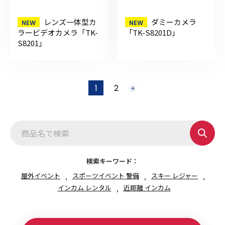
レンズ一体型カ
ダミーカメラ
ラービデオカメラ「TK-
「TK-S8201D」
S8201」
投
1
2
次
稿
へ
の
ペ
ー
ジ
送
り
検索キーワード：
屋外イベント
スポーツイベント 警備
スキー レジャー
インカム レンタル
近距離 インカム