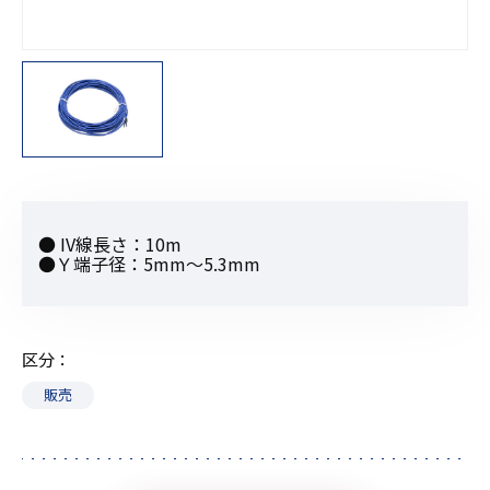
● IV線長さ：10m
●Ｙ端子径：5mm〜5.3mm
区分
販売