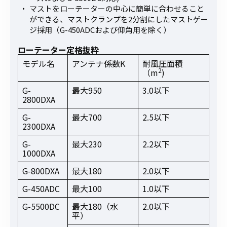
マストをローテーターの中心に簡単に合わせること
ができる、マストクランプを2分割にしたマストゲー
ジ採用（G-450ADCおよび仰角用を除く）
ローテーター定格抜粋
モデル名
アンテナ係数K
耐風圧面積
2
（m
)
G-
最大950
3.0以下
2800DXA
G-
最大700
2.5以下
2300DXA
G-
最大230
2.2以下
1000DXA
G-800DXA
最大180
2.0以下
G-450ADC
最大100
1.0以下
G-5500DC
最大180（水
2.0以下
平）