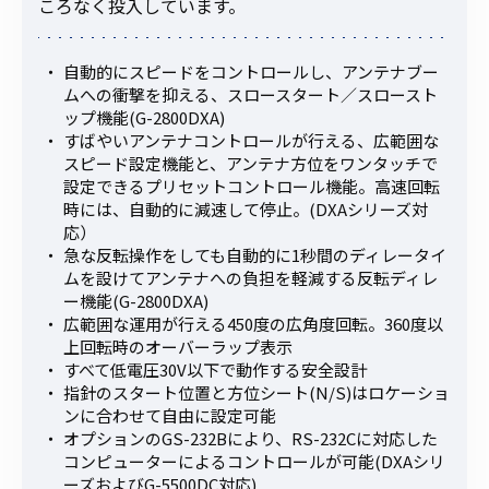
ころなく投入しています。
自動的にスピードをコントロールし、アンテナブー
ムへの衝撃を抑える、スロースタート／スロースト
ップ機能(G-2800DXA)
すばやいアンテナコントロールが行える、広範囲な
スピード設定機能と、アンテナ方位をワンタッチで
設定できるプリセットコントロール機能。高速回転
時には、自動的に減速して停止。(DXAシリーズ対
応）
急な反転操作をしても自動的に1秒間のディレータイ
ムを設けてアンテナへの負担を軽減する反転ディレ
ー機能(G-2800DXA)
広範囲な運用が行える450度の広角度回転。360度以
上回転時のオーバーラップ表示
すべて低電圧30V以下で動作する安全設計
指針のスタート位置と方位シート(N/S)はロケーショ
ンに合わせて自由に設定可能
オプションのGS-232Bにより、RS-232Cに対応した
コンピューターによるコントロールが可能(DXAシリ
ーズおよびG-5500DC対応)