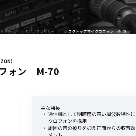
アクセサリー
イヤホンマイク
スピーカーマイク
セサリー
その他アクセサリー
デスクトップマイクロフォン M-70
イヤホン
バッテリー
充電器・アダプター
IZON）
アンテナ
ォン M-70
ベルトクリップ
無線機ケース・カバー
中継機
ヘッドセット
主な特長
無線機収納・運搬ケース
通信機として明瞭度の高い周波数特性に
その他アクセサリー
クロフォンを採用
周囲の音の被りを抑え正面からの収音効
メント