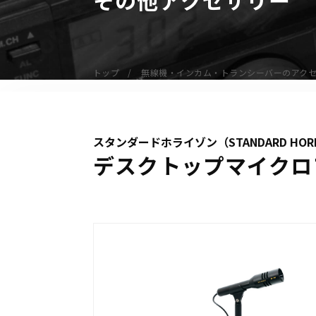
無線機
業務用無線機
デジタル無線機（登録局）
トップ
無線機・インカム・トランシーバーのアク
デジタル無線機（免許局）
特定小電力トランシーバー
IP無線機
スタンダードホライゾン（STANDARD HOR
受信機（レシーバー）
デスクトップマイクロフ
アマチュア無線機
ガイドラジオ（ガイドシステム）
デジタル小電力コミュニティ無線
ネットワークシステム対応商品
オーダーコール
オーダーコール