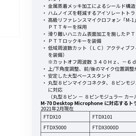
金属蒸着メッキ加工によるシールド構造
ハムノイズを軽減するアイソレートトラ
高級リファレンスマイクロフォン「M-
ＰＴＴキーを採用
滑り難いハニカム表面加工を施したＰＴ
初めてご利用の方
ＰＴＴロックキーを装備
低域周波数カット（ＬＣ）アクティブフィ
を装備）
金額から探す
※カットオフ周波数 ３４０Ｈｚ、－６ｄＢ
上/下角度調整、前/後のマイク位置調整
安定した大型ベーススタンド
販売商品から探す
丸型８ピンマイクコネクタ、８ピンモジ
に対応
（丸型８ピン － ８ピンモジュラー カ
M-70 Desktop Microphone に対応す
2021年2月現在
FTDX10
FTDX101
FTDX5000
FTDX3000D