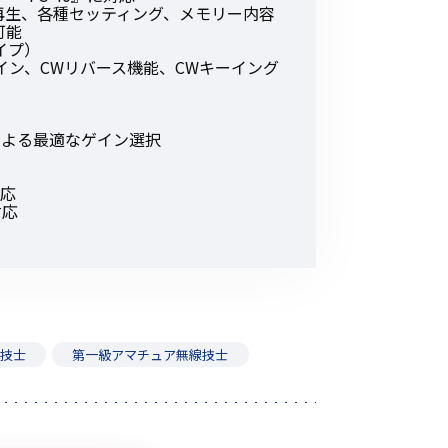
/再生、各種セッティング、メモリー内容
可能
イプ）
イン、CWリバース機能、CWキーイング
tion）による最適なゲイン選択
対応
対応
線技士
第一級アマチュア無線技士