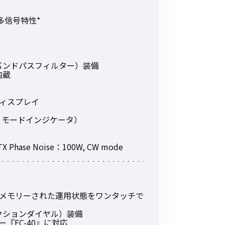
その他の商品
多信号特性*
バンドパスフィルター）装備
内蔵
業界使用例から探す
ディスプレイ
O モードインジケータ）
ase Noise：100W, CW mode
：メモリーされた運用状態をワンタッチで
ンクションダイヤル）装備
『FC-40』に対応