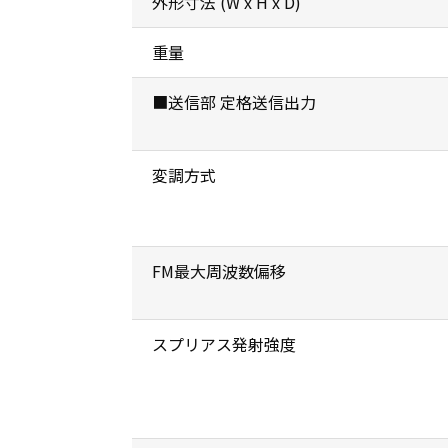
外形寸法 (W x H x D)
重量
■送信部 定格送信出力
変調方式
FM最大周波数偏移
スプリアス発射強度