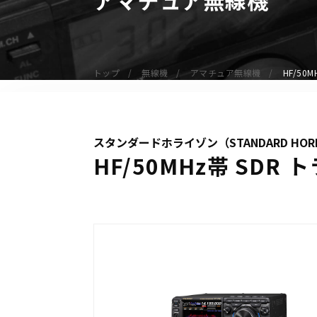
無線機
業務用無線機
デジタル無線機（登録局）
トップ
無線機
アマチュア無線機
HF/50
デジタル無線機（免許局）
特定小電力トランシーバー
IP無線機
スタンダードホライゾン（STANDARD HOR
受信機（レシーバー）
HF/50MHz帯 SDR ト
アマチュア無線機
ガイドラジオ（ガイドシステム）
デジタル小電力コミュニティ無線
ネットワークシステム対応商品
オーダーコール
オーダーコール