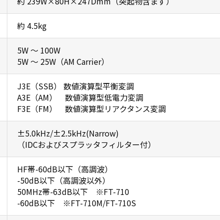
約 239W×80H×247Dmm（突起物含まず）
約 4.5kg
5W ～ 100W
5W ～ 25W（AM Carrier）
J3E（SSB） 数値演算型平衡変調
A3E（AM） 数値演算型低電力変調
F3E（FM） 数値演算型リアクタンス変調
±5.0kHz/±2.5kHz(Narrow)
（IDCおよびスプラッタフィルター付）
HF帯-60dB以下（高調波）
-50dB以下（高調波以外）
50MHz帯-63dB以下 ※FT-710
-60dB以下 ※FT-710M/FT-710S