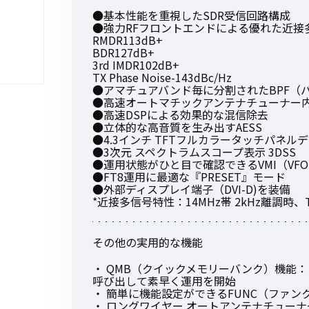
●基本性能を重視したSDR受信回路構成
●強力RFフロントエンドによる優れた近接
RMDR113dB+
BDR127dB+
3rd IMDR102dB+
TX Phase Noise-143dBc/Hz
初めてご利用の方
●アマチュアバンド毎に分割されたBPF（
●高速オートマチックアンテナチューナー
●高速DSPによる効果的な混信除去
●立体的な高音質を生み出すAESS
金額から探す
●4.3インチ TFTフルカラータッチパネル
●3次元 スペクトラムスコープ表示 3DSS
●運用状態がひと目で確認できるVMI（VF
●FT8運用に最適な『PRESET』モード
販売商品から探す
●外部ディスプレイ端子（DVI-D)を装備
*近接多信号特性：14MHz帯 2kHz離調時、TX Ph
その他の実用的な機能
・ QMB（クイックメモリーバンク）機能
呼び出して素早く運用を開始
・ 簡単に機能設定ができるFUNC（ファ
・ ロングワイヤー オートアンテナチューナー