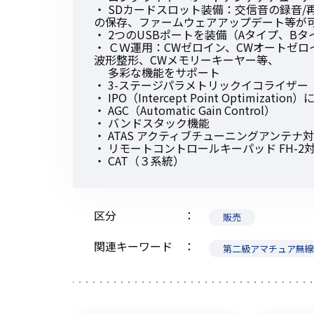
・ SDカードスロット装備：交信音の録音
の保存、ファームウェアアップデート等が
・ 2つのUSBポートを装備（Aタイプ、Bタ
・ ＣＷ運用：CWゼロイン、CWオートゼロ
波形整形、CWメモリーキーヤー等、
多彩な機能をサポート
・ 3-ステージパラメトリックイコライザー
・ IPO（Intercept Point Optimiza
・ AGC（Automatic Gain Control）
・ バンドスタック機能
・ ATAS アクティブチューニングアンテナ
・ リモートコントロールキーパッド FH-2
・ CAT（３系統）
区分
販売
関連キーワード
第二級アマチュア無