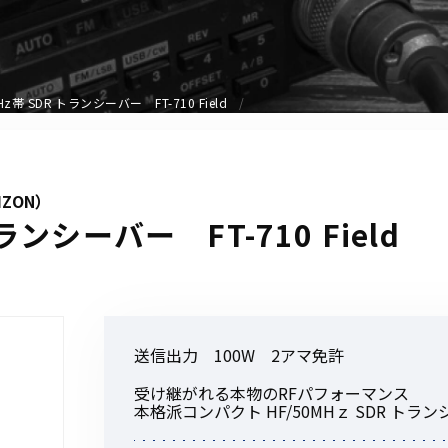
アクセサリー
イヤホンマイク
スピーカーマイク
MHz帯 SDR トランシーバー FT-710 Field
イヤホン
バッテリー
充電器・アダプター
IZON）
アンテナ
ランシーバー FT-710 Field
ベルトクリップ
無線機ケース・カバー
中継機
ヘッドセット
送信出力 100W 2アマ免許
無線機収納・運搬ケース
その他アクセサリー
受け継がれる本物のRFパフォーマンス
本格派コンパクト HF/50MHｚ SDR トラ