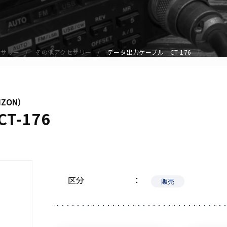
アクセサリー
イヤホンマイク
スピーカーマイク
セサリー
その他アクセサリー
データ出力ケーブル CT-176
イヤホン
バッテリー
充電器・アダプター
IZON）
アンテナ
-176
ベルトクリップ
無線機ケース・カバー
中継機
ヘッドセット
区分
無線機収納・運搬ケース
販売
その他アクセサリー