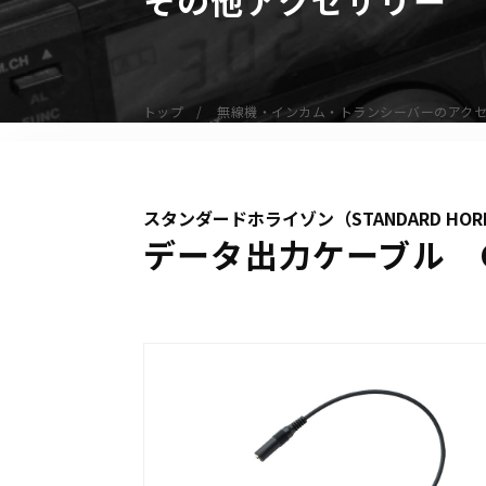
無線機
業務用無線機
デジタル無線機（登録局）
トップ
無線機・インカム・トランシーバーのアク
デジタル無線機（免許局）
特定小電力トランシーバー
IP無線機
スタンダードホライゾン（STANDARD HOR
受信機（レシーバー）
データ出力ケーブル CT
アマチュア無線機
ガイドラジオ（ガイドシステム）
デジタル小電力コミュニティ無線
ネットワークシステム対応商品
オーダーコール
オーダーコール