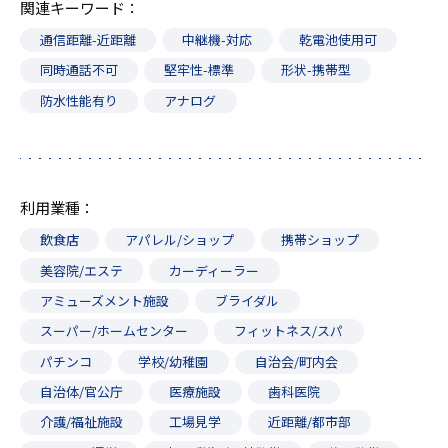
関連キーワード
通信距離-近距離
中継機-対応
乾電池使用可
同時通話不可
堅牢性-標準
形状-携帯型
防水性能有り
アナログ
利用業種
飲食店
アパレル/ショップ
携帯ショップ
美容院/エステ
カーディーラー
アミューズメント施設
ブライダル
スーパー/ホームセンター
フィットネス/スパ
パチンコ
学校/幼稚園
自治会/町内会
自治体/官公庁
医療施設
歯科医院
介護/福祉施設
工場見学
近距離/都市部