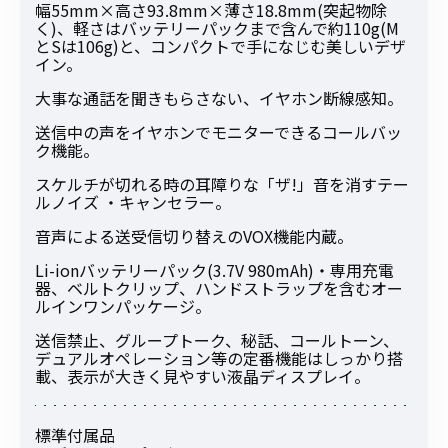
幅55mm×高さ93.8mm×薄さ18.8mm(突起物除
く)、軽さはバッテリーパックまで含んで約110g(M
とSは106g)と、コンパクトで手になじむ美しいデザ
イン。
大事な通話を聞きもらさない、イヤホン断線感知。
送信中の声をイヤホンでモニターできるコールバッ
ク機能。
スケルチが切れる時の耳障りな「ザ!」音を消すテー
ルノイズ ・キャンセラー。
音声による送受信切り替えのVOX機能内蔵。
Li-ionバッテリーパック(3.7V 980mAh)・専用充電
器、ベルトクリップ、ハンドストラップを含むオー
ルインワンパッケージ。
送信禁止、グループトーク、秘話、コールトーン、
デュアルオペレーション等の定番機能はしっかり搭
載、表示が大きく見やすい液晶ディスプレイ。
標準付属品