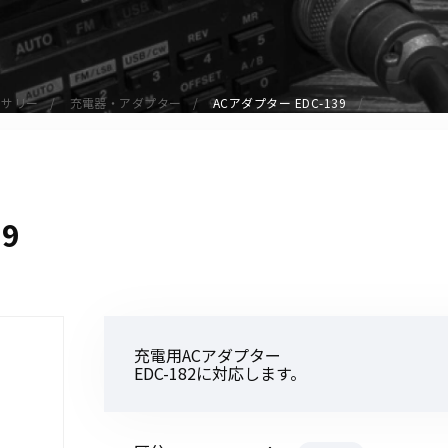
アクセサリー
イヤホンマイク
スピーカーマイク
セサリー
充電器・アダプター
ACアダプター EDC-139
イヤホン
バッテリー
充電器・アダプター
アンテナ
9
ベルトクリップ
無線機ケース・カバー
中継機
ヘッドセット
充電用ACアダプター
無線機収納・運搬ケース
EDC-182に対応します。
その他アクセサリー