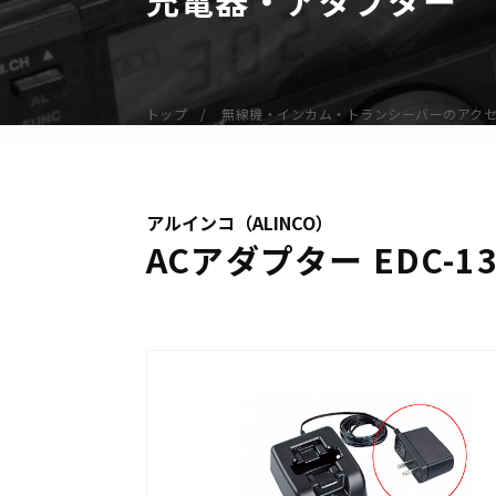
無線機
業務用無線機
デジタル無線機（登録局）
トップ
無線機・インカム・トランシーバーのアク
デジタル無線機（免許局）
特定小電力トランシーバー
IP無線機
アルインコ（ALINCO）
受信機（レシーバー）
ACアダプター EDC-13
アマチュア無線機
ガイドラジオ（ガイドシステム）
デジタル小電力コミュニティ無線
ネットワークシステム対応商品
オーダーコール
オーダーコール