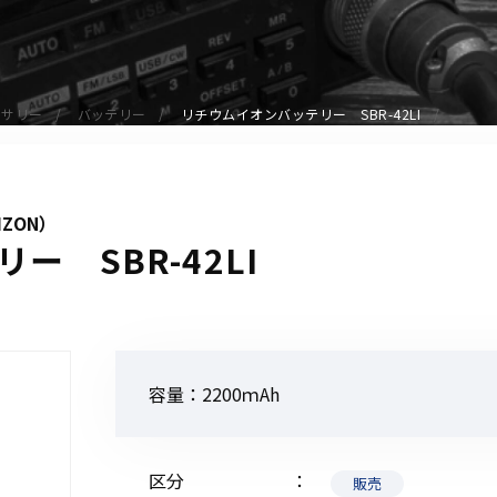
アクセサリー
イヤホンマイク
スピーカーマイク
セサリー
バッテリー
リチウムイオンバッテリー SBR-42LI
イヤホン
バッテリー
充電器・アダプター
IZON）
アンテナ
 SBR-42LI
ベルトクリップ
無線機ケース・カバー
中継機
ヘッドセット
容量：2200ｍAh
無線機収納・運搬ケース
その他アクセサリー
区分
販売