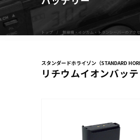
無線機
業務用無線機
デジタル無線機（登録局）
トップ
無線機・インカム・トランシーバーのアク
デジタル無線機（免許局）
特定小電力トランシーバー
IP無線機
スタンダードホライゾン（STANDARD HOR
受信機（レシーバー）
リチウムイオンバッテリー
アマチュア無線機
ガイドラジオ（ガイドシステム）
デジタル小電力コミュニティ無線
ネットワークシステム対応商品
オーダーコール
オーダーコール