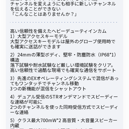
チャンネルを変えようにも相手に新しいチャンネル
を伝えることができない
「こんなことはありませんか？」
高い信頼性を備えたヘビーデューティインカム
1）大型アクセスキーモデル
大型アクセスキーモデルは屋外のグローブ使用時で
も確実に送話ができます
2）24mmの薄型ボディ、堅牢・防塵防水（IP68*1）
構造
落下試験や耐水試験など厳しい環境試験をクリア。
高い信頼性で過酷な現場でも確実な通信をサポート
3）先進のEXオペレーティングシステムで混信があっ
てもワンタッチでチャンネル移動
3つの新機能が混信をシャットアウト
4）デュアル受信のSTRオンデマンドでスピーディー
な連絡が可能に
2つのチャンネルを使った同時受信方式でスピーディ
ーな連絡
5）クラス最大700mW*2 高音質・大音量スピーカー
内蔵