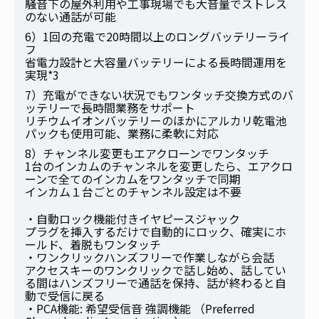
騒音下の屋外利用や工事現場でも大音量でストレス
のない通話が可能
6）1回の充電で20時間以上のロングバッテリーライ
フ
省電力設計と大容量バッテリーによる長時間運用を
実現*3
7）充電ができない状況でもワンタッチ交換方式のバ
ッテリーで長時間業務をサポート
リチウムイオンバッテリーのほかにアルカリ乾電池
パックも使用可能、業務に柔軟に対応
8）チャンネル変更もエアクローンでワンタッチ
1台のインカムのチャンネルを変更したら、エアクロ
ーンで全てのインカムをワンタッチで同期
インカム１台ごとのチャンネル設定は不要
・自動ロック機能付きイヤピースジャック
プラグを挿入するだけで自動的にロック、確実にホ
ールド、着脱もワンタッチ
・ワンクリックハンズフリーで作業しながら会話
アクセスキーのワンクリックで話し始め、話してい
る間はハンズフリーで通話を保持、話が終わると自
動で受信に戻る
・PCA機能: 希望受信音 強調機能 （Preferred