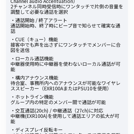
Channel audio Accentuation）
2チャンネル同時受信時にワンタッチで片側の音量を
調整して必要な通話を選択
・通話開始 / 終了アラート
通話開始時、終了時にビープ音で知らせて確実な通
話
・CUE（キュー）機能
接客中でも声を出さずにワンタッチでメンバーに合
図を送信
・ローカル通話機能
中継器使用時に中継器を使わないローカル通話が可
能
・構内アナウンス機能
待合室、事務所内へのアナウンスが可能なワイヤレ
ススピーカー（EXR100AまたはPSU10を使用）
・ホットライン機能
グループ内の特定のメンバー間で通話が可能
・交互通話(20ch) / 中継通話（27ch)に対応
中継機(EXR100A)を使用して通話エリアの拡大が可
能
・ディスプレイ反転キー