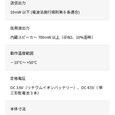
送信出力
10mW 以下 (電波法施行規則第６条適合)
低周波出力
内蔵スピーカー 700mW 以上（＠8Ω、10%歪時）
動作温度範囲
－10℃～ +50℃
定格電圧
DC 3.6V（リチウムイオンバッテリー）、DC 4.5V（ 単
三形乾電池３本）
本体寸法