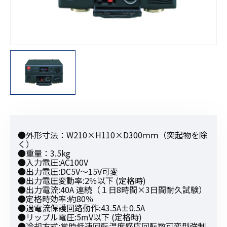
●外形寸法：W210×H110×D300ｍｍ（突起物を除
く）
●重量：3.5kg
●入力電圧:AC100V
●出力電圧:DC5V～15V可変
●出力電圧変動率:2％以下 (定格時)
●出力電流:40A 連続（１日8時間×3日間耐久試験）
●定格時効率:約80％
●過電流保護回路動作:43.5A±0.5A
●リップル電圧:5mV以下 (定格時)
●冷却方式:常時低速回転温度感応回転数可変型強制