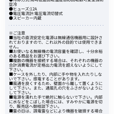
空冷
●ヒューズ:12A
●電圧電流計:電圧電流切替式
●スピーカー内蔵
※ご注意
■当社の直流安定化電源は無線通信機器用に設計さ
れておりますので、これ以外の目的では使用できま
せん。
■お使いなる無線機の電流容量を確認し、十分余裕
のある商品をお選び下さい。
■複数の機器を接続する場合は、それぞれの機器の
合計消費電流が定格出力電流を超えないようにして
下さい。
■ケースを外したり、内部に手や物を入れたりしな
いで下さい。感電することがあります。
■風通を良くするため、壁面から離して置くように
して下さい。また、通風孔の穴をふさがないように
して下さい。
■電源を濡れた手で絶対に触らないで下さい。内部
に水などをこぼした場合には、すみやかに電源を切
り、販売店へ御相談下さい。
■雷の日は、誘電雷などにより機器を破損する場合